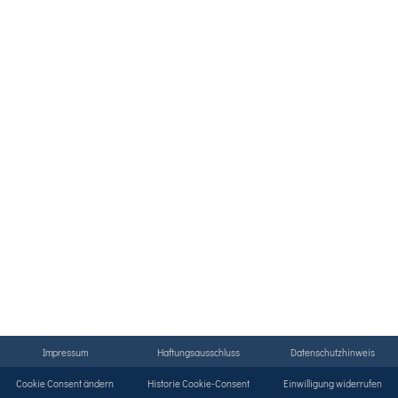
Impressum
Haftungsausschluss
Datenschutzhinweis
Cookie Consent ändern
Historie Cookie-Consent
Einwilligung widerrufen