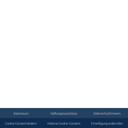
Impressum
Haftungsausschluss
Datenschutzhinweis
Cookie Consent ändern
Historie Cookie-Consent
Einwilligung widerrufen